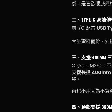
感，是喜歡硬派風
二、TYPE-C 高
前 I/O 配置
USB 
大量資料備份、外接
三、支援 400M
Crystal M3
支援長達 400m
裝。
再也不用因為不買
四、頂部支援 36