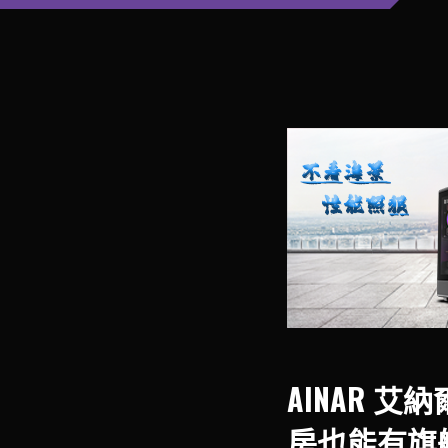
AINAR 艾納
房也能有旗