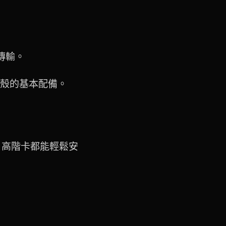
傳輸。
機殼的基本配備。
on 高階卡都能輕鬆安