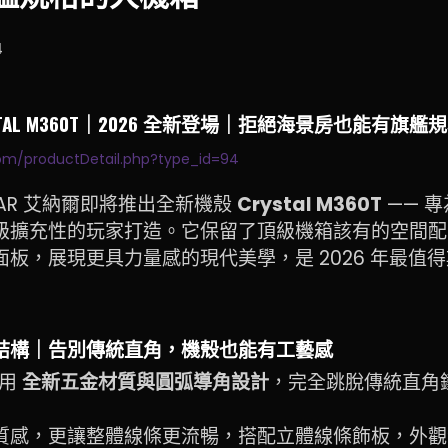
4
RYSTAL M360T｜2026 全新登場｜拒絕海景房也能有旗
com/productDetail.php?type_id=94
AINAR 艾納爾即將推出全新機殼
Crystal M360T
—— 
級擴充性的玩家打造。它保留了頂級機箱該有的空間配
板，展現更具力量感的現代美學，是 2026 年最值
結構｜告別傳統直角，機殼也能有工藝感
採用
全新五金材質與圓弧導角設計
，完全跳脫傳統直角
質感，更讓整體線條更流暢，搭配立體線條飾板，外觀