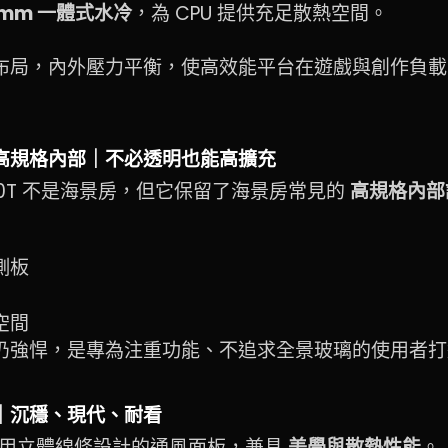
0mm 一體式水冷
，為 CPU 提供充足散熱空間。
布局，內外壓力平衡，使高效能平台在遊戲與創作負載
高規格內部｜不必透明也能高擴充
 M360T 不是海景房，但它保留了海景房常見的
高規格內部
側板
空間
仍強悍，是專為注重功能、不追求全景玻璃的使用者打
｜沉穩、現代、耐看
60T 使用立體線條設計的通風面板，兼具
美學與散熱性能
。