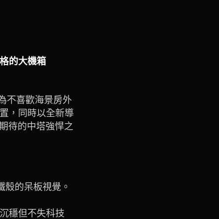
艦規格的大機箱
專為不喜歡海景房外
置，同時以全新導
得期待的中塔強悍之
鐵殼的呆板視覺。
沉穩但不失科技