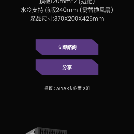
頂板120mm*2 (選配)
水冷支持:前版240mm (需替換風扇)
產品尺寸:370X200X425mm
立即諮詢
分享
標籤 :
AINAR艾納爾 X01