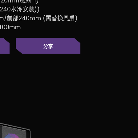
120mm風扇*1)
持240水冷安裝))
m/前部240mm (需替換風扇)
400mm
分享