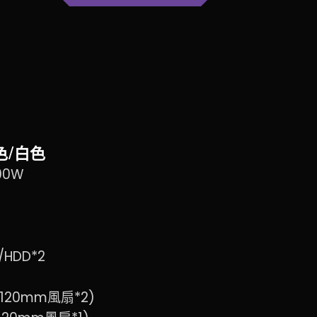
 黑色/白色
00W
/HDD*2
120mm風扇*2)